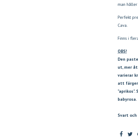
man håller
Perfekt pre
Cava.
Finns i fle
OBS!
Den pastel
ut, mer åt
varierar k
att färgen
"aprikos".
babyrosa.
Svart och 