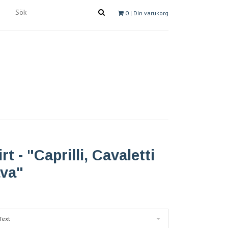
0
| Din varukorg
rt - "Caprilli, Cavaletti
va"
Text