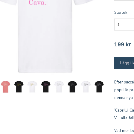
Storlek
S
199 kr
Efter succ
populär pr
denna nya 
"Caprilli, 
Vi i alla fall
Vad mer be