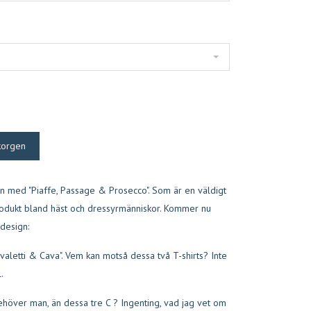
én med "Piaffe, Passage & Prosecco". Som är en väldigt
odukt bland häst och dressyrmänniskor. Kommer nu
design:
Cavaletti & Cava". Vem kan motså dessa två T-shirts? Inte
.
höver man, än dessa tre C ? Ingenting, vad jag vet om