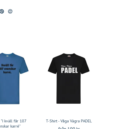
, "I kväll får 107
T-Shirt - Våga Vägra PADEL
nskar karré"
från 199 kr