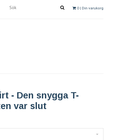
0
| Din varukorg
irt - Den snygga T-
ten var slut