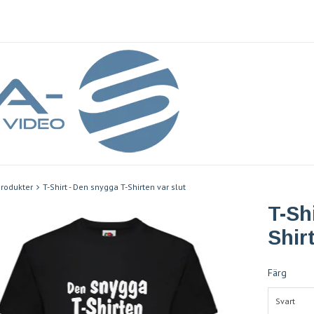
rodukter
T-Shirt - Den snygga T-Shirten var slut
T-Sh
Shir
Färg
Svart