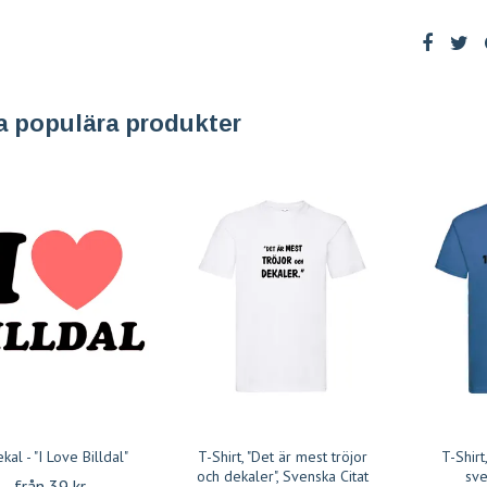
a populära produkter
ekal - "I Love Billdal"
T-Shirt, "Det är mest tröjor
T-Shirt
och dekaler", Svenska Citat
sve
från 39 kr