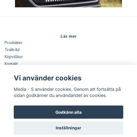
Läs mer
Produkter
Tvättråd
Köpvillkor
Kontakt
Monteringsanvisningar Dekaler
Vi använder cookies
Storleksguide
Media - S använder cookies. Genom att fortsätta på
Sociala medier
sidan godkänner du användandet av cookies.
Betalsätt
Godkänn alla
Inställningar
Copyright Media - S 2026 -
Powered by Quickbutik