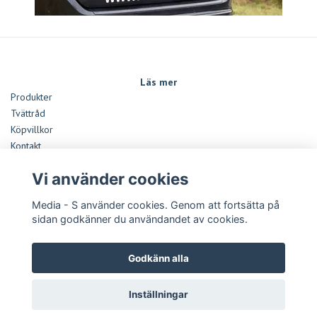
Läs mer
Produkter
Tvättråd
Köpvillkor
Kontakt
Monteringsanvisningar Dekaler
Vi använder cookies
Storleksguide
Media - S använder cookies. Genom att fortsätta på
Sociala medier
sidan godkänner du användandet av cookies.
Betalsätt
Godkänn alla
Inställningar
Copyright Media - S 2026 -
Powered by Quickbutik