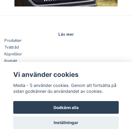
Läs mer
Produkter
Tvättråd
Köpvillkor
Kontakt
Monteringsanvisningar Dekaler
Vi använder cookies
Storleksguide
Media - S använder cookies. Genom att fortsätta på
Sociala medier
sidan godkänner du användandet av cookies.
Betalsätt
Godkänn alla
Inställningar
Copyright Media - S 2026 -
Powered by Quickbutik