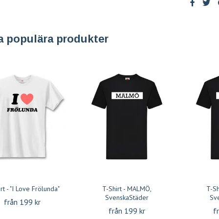
a populära produkter
rt - "I Love Frölunda"
T-Shirt - MALMÖ,
T-Sh
SvenskaStäder
Sv
från 199 kr
från 199 kr
f