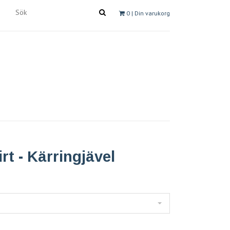
0
| Din varukorg
rt - Kärringjävel