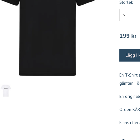
Storlek
S
199 kr
En T-Shirt
glimten i ög
En original
Orden KÄRRI
Finns i fle