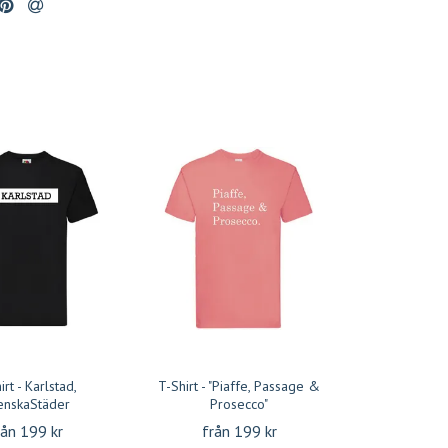
irt - Karlstad,
T-Shirt - "Piaffe, Passage &
enskaStäder
Prosecco"
rån 199 kr
från 199 kr